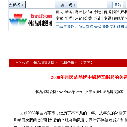
会员名：
密 码：
首页
新闻
财经
人物
创意
传播
知识产
|
|
|
|
|
|
专家
管理
营销
公关
培训
专题
在线学
|
|
|
|
|
|
产品与服务：
项目对接
会员服务
专利商机
您的位置: 中国品牌建设网 > 品牌传播> 文章正文
2008年是民族品牌中级轿车崛起的关
中国品牌建设网:www.brandjs.com 文章来源:世界品牌实验室 更新
回顾2008年国内车市，经历了不平凡的一年。从年头的冰雪灾
月举国欢腾的奥运到之后的全球金融风暴，同时还伴随着减产和