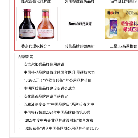
隆尧县强化品牌建
河南拟建百所品牌
波司登日均关19
香奈代理权拆分？
传统品牌的微商新
三星LG高调推智
品牌新闻
·
安吉尔加强品牌信用建设
·
中国移动品牌价值连续两年跃升 展硬核实力
·
48.26亿元！“赤壁青砖茶” 的公用品牌价值
·
南明区质量品牌建设促进会成立
·
安化黑茶品牌建设再获肯定
·
五粮液深度参与“中国品牌日”系列活动 为中
·
中信银行荣膺2024年中国品牌价值第30强
·
“2023年度中央企业品牌建设对标”榜单发布
·
“咸阳茯茶”进入中国茶区域公用品牌价值TOP5