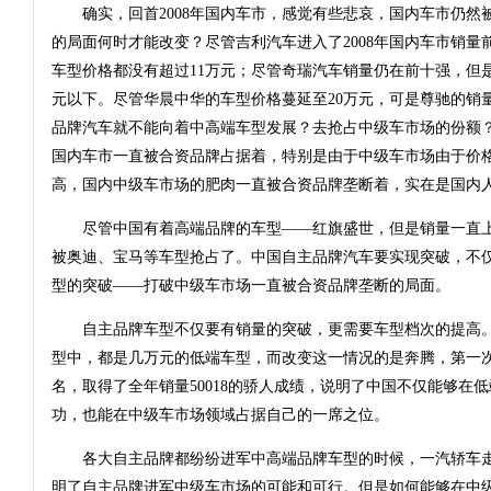
确实，回首2008年国内车市，感觉有些悲哀，国内车市仍然
的局面何时才能改变？尽管吉利汽车进入了2008年国内车市销量
车型价格都没有超过11万元；尽管奇瑞汽车销量仍在前十强，但是
元以下。尽管华晨中华的车型价格蔓延至20万元，可是尊驰的销
品牌汽车就不能向着中高端车型发展？去抢占中级车市场的份额
国内车市一直被合资品牌占据着，特别是由于中级车市场由于价
高，国内中级车市场的肥肉一直被合资品牌垄断着，实在是国内
尽管中国有着高端品牌的车型——红旗盛世，但是销量一直上
被奥迪、宝马等车型抢占了。中国自主品牌汽车要实现突破，不
型的突破——打破中级车市场一直被合资品牌垄断的局面。
自主品牌车型不仅要有销量的突破，更需要车型档次的提高。
型中，都是几万元的低端车型，而改变这一情况的是奔腾，第一
名，取得了全年销量50018的骄人成绩，说明了中国不仅能够在
功，也能在中级车市场领域占据自己的一席之位。
各大自主品牌都纷纷进军中高端品牌车型的时候，一汽轿车走
明了自主品牌进军中级车市场的可能和可行。但是如何能够在中