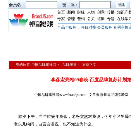
会员名：
密 码：
首页
新闻
财经
人物
创意
传播
知识产
|
|
|
|
|
|
专家
管理
营销
公关
培训
专题
在线学
|
|
|
|
|
|
产品与服务：
项目对接
会员服务
专利商机
您的位置: 中国品牌建设网 > 品牌传播> 文章正文
李彦宏亮相09春晚 百度品牌复苏计划第
中国品牌建设网:www.brandjs.com 文章来源:世界品牌实验室 更
除夕下午，早早吃完年夜饭，老爸突然对我说，今年小区里爆
老头儿纳闷，自言自语说，也不知道为什么。