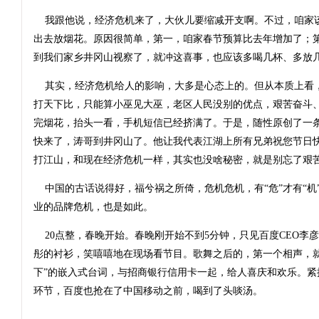
我跟他说，经济危机来了，大伙儿要缩减开支啊。不过，咱家
出去放烟花。原因很简单，第一，咱家春节预算比去年增加了；第
到我们家乡井冈山视察了，就冲这喜事，也应该多喝几杯、多放
其实，经济危机给人的影响，大多是心态上的。但从本质上看
打天下比，只能算小巫见大巫，老区人民没别的优点，艰苦奋斗
完烟花，抬头一看，手机短信已经挤满了。于是，随性原创了一条
快来了，涛哥到井冈山了。他让我代表江湖上所有兄弟祝您节日
打江山，和现在经济危机一样，其实也没啥秘密，就是别忘了艰苦
中国的古话说得好，福兮祸之所倚，危机危机，有“危”才有“机
业的品牌危机，也是如此。
20点整，春晚开始。春晚刚开始不到5分钟，只见百度CEO李
彤的衬衫，笑嘻嘻地在现场看节目。歌舞之后的，第一个相声，就
下”的嵌入式台词，与招商银行信用卡一起，给人喜庆和欢乐。紧
环节，百度也抢在了中国移动之前，喝到了头啖汤。