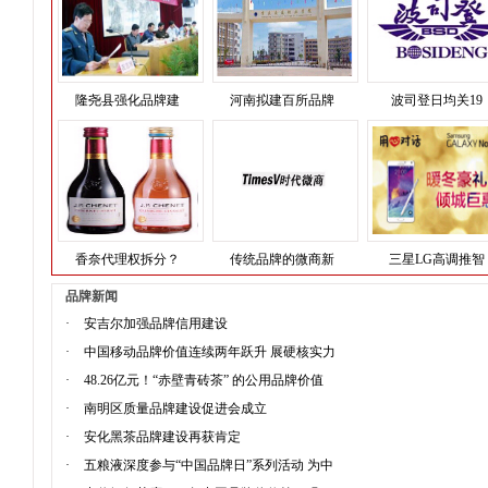
隆尧县强化品牌建
河南拟建百所品牌
波司登日均关19
香奈代理权拆分？
传统品牌的微商新
三星LG高调推智
品牌新闻
·
安吉尔加强品牌信用建设
·
中国移动品牌价值连续两年跃升 展硬核实力
·
48.26亿元！“赤壁青砖茶” 的公用品牌价值
·
南明区质量品牌建设促进会成立
·
安化黑茶品牌建设再获肯定
·
五粮液深度参与“中国品牌日”系列活动 为中